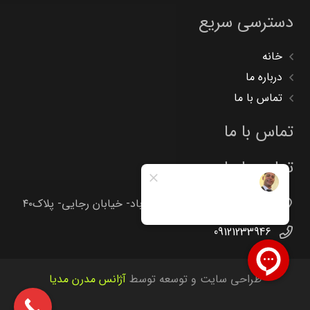
دسترسی سریع
خانه
درباره ما
تماس با ما
تماس با ما
تماس با ما
تهران -جاده خاوران -خاتون آباد- خیابان رجایی- پلاک۴۰
09121233946
طراحی سایت و توسعه توسط
آژانس مدرن مدیا