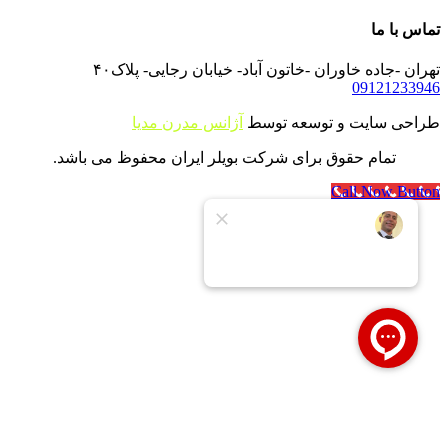
تماس با ما
تهران -جاده خاوران -خاتون آباد- خیابان رجایی- پلاک۴۰
09121233946
طراحی سایت و توسعه توسط
آژانس مدرن مدیا
تمام حقوق برای شرکت بویلر ایران محفوظ می باشد.
Call Now Button