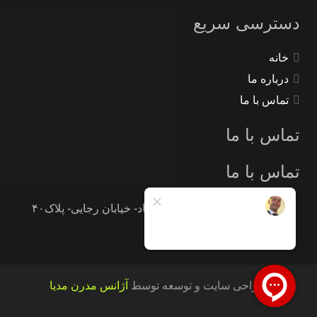
دسترسی سریع
خانه
درباره ما
تماس با ما
تماس با ما
تماس با ما
تهران -جاده خاوران -خاتون آباد- خیابان رجایی- پلاک۴۰
09121233946
طراحی سایت و توسعه توسط
آژانس مدرن مدیا