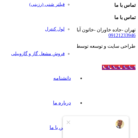
فیلتر شنی (رزینی)
تماس با ما
تماس با ما
لول کنترل
تهران -جاده خاوران -خاتون آباد- خیابان رجایی- پلاک۴۰
09121233946
طراحی سایت و توسعه توسط
آژانس مدرن مدیا
فروش مشعل گاز و گازوییلی
Call Now Button
دانشنامه
درباره ما
تماس با ما