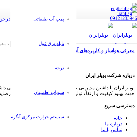
09121233946
درخوا
پمپ آب طبقاتی
تابلو برق فول
معرفی هواساز و کاربردهای آن در کارخانه قارچ
درجه
درباره شرکت بویلر ایران
بویلر ایران با داشتن مدیریتی مجرب و مشتری مدار همواره سعی داشت
سوپاپ اطمینان
جهت بهبود کیفیت و ارتقاء تولیدات خود پذیرا بوده و بکار گیرد تا رض
دسترسی سریع
سیستم حرارت مرکزی آبگرم
خانه
درباره ما
تماس با ما