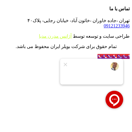
تماس با ما
تهران -جاده خاوران -خاتون آباد- خیابان رجایی- پلاک۴۰
09121233946
طراحی سایت و توسعه توسط
آژانس مدرن مدیا
تمام حقوق برای شرکت بویلر ایران محفوظ می باشد.
Call Now Button