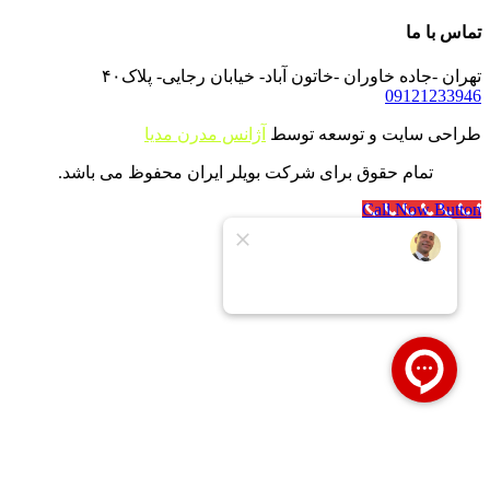
تماس با ما
تهران -جاده خاوران -خاتون آباد- خیابان رجایی- پلاک۴۰
09121233946
طراحی سایت و توسعه توسط
آژانس مدرن مدیا
تمام حقوق برای شرکت بویلر ایران محفوظ می باشد.
Call Now Button