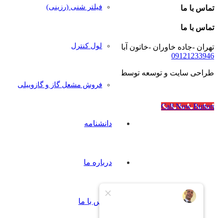
فیلتر شنی (رزینی)
تماس با ما
تماس با ما
لول کنترل
تهران -جاده خاوران -خاتون آباد- خیابان رجایی- پلاک۴۰
09121233946
طراحی سایت و توسعه توسط
آژانس مدرن مدیا
فروش مشعل گاز و گازوییلی
Call Now Button
دانشنامه
درباره ما
تماس با ما