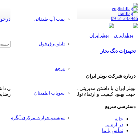
09121233946
درخوا
پمپ آب طبقاتی
تابلو برق فول
تجهیزات دیگ بخار
درجه
درباره شرکت بویلر ایران
بویلر ایران با داشتن مدیریتی مجرب و مشتری مدار همواره سعی داشت
سوپاپ اطمینان
جهت بهبود کیفیت و ارتقاء تولیدات خود پذیرا بوده و بکار گیرد تا رض
دسترسی سریع
سیستم حرارت مرکزی آبگرم
خانه
درباره ما
تماس با ما