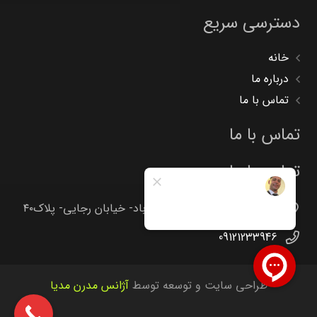
دسترسی سریع
خانه
درباره ما
تماس با ما
تماس با ما
تماس با ما
تهران -جاده خاوران -خاتون آباد- خیابان رجایی- پلاک۴۰
09121233946
طراحی سایت و توسعه توسط
آژانس مدرن مدیا