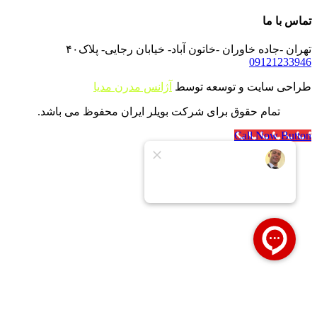
تماس با ما
تهران -جاده خاوران -خاتون آباد- خیابان رجایی- پلاک۴۰
09121233946
طراحی سایت و توسعه توسط
آژانس مدرن مدیا
تمام حقوق برای شرکت بویلر ایران محفوظ می باشد.
Call Now Button