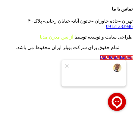
تماس با ما
تهران -جاده خاوران -خاتون آباد- خیابان رجایی- پلاک۴۰
09121233946
طراحی سایت و توسعه توسط
آژانس مدرن مدیا
تمام حقوق برای شرکت بویلر ایران محفوظ می باشد.
Call Now Button