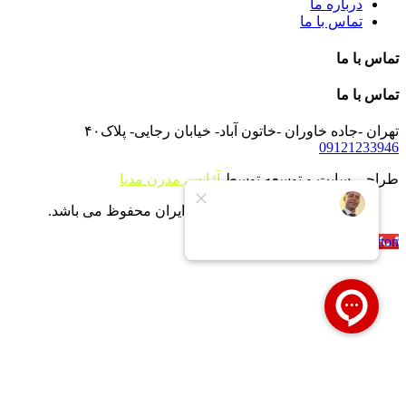
درباره ما
تماس با ما
تماس با ما
تماس با ما
تهران -جاده خاوران -خاتون آباد- خیابان رجایی- پلاک۴۰
09121233946
طراحی سایت و توسعه توسط
آژانس مدرن مدیا
تمام حقوق برای شرکت بویلر ایران محفوظ می باشد.
Call Now Button