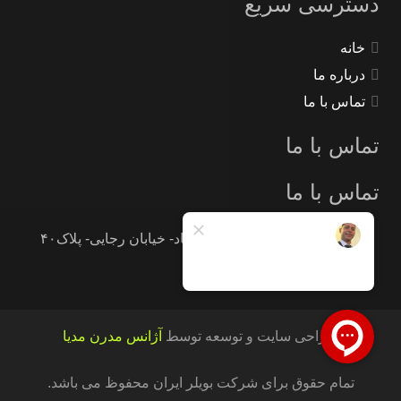
دسترسی سریع
خانه
درباره ما
تماس با ما
تماس با ما
تماس با ما
تهران -جاده خاوران -خاتون آباد- خیابان رجایی- پلاک۴۰
09121233946
طراحی سایت و توسعه توسط
آژانس مدرن مدیا
تمام حقوق برای شرکت بویلر ایران محفوظ می باشد.