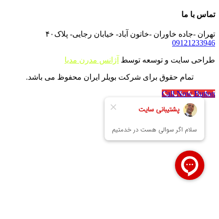
تماس با ما
تهران -جاده خاوران -خاتون آباد- خیابان رجایی- پلاک۴۰
09121233946
طراحی سایت و توسعه توسط
آژانس مدرن مدیا
تمام حقوق برای شرکت بویلر ایران محفوظ می باشد.
Call Now Button