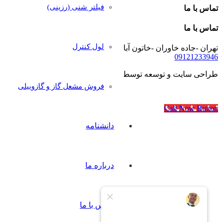
فیلتر شنی (رزینی)
تماس با ما
تماس با ما
لول کنترل
تهران -جاده خاوران -خاتون آباد- خیابان رجایی- پلاک۴۰
09121233946
طراحی سایت و توسعه توسط
آژانس مدرن مدیا
فروش مشعل گاز و گازوییلی
Call Now Button
دانشنامه
درباره ما
تماس با ما