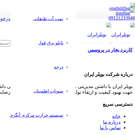
09121233946
درخوا
پمپ آب طبقاتی
تابلو برق فول
کاربرد بخار در پروسس
درجه
درباره شرکت بویلر ایران
بویلر ایران با داشتن مدیریتی مجرب و مشتری مدار همواره سعی داشت
سوپاپ اطمینان
جهت بهبود کیفیت و ارتقاء تولیدات خود پذیرا بوده و بکار گیرد تا رض
دسترسی سریع
سیستم حرارت مرکزی آبگرم
خانه
درباره ما
تماس با ما