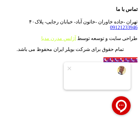
تماس با ما
تهران -جاده خاوران -خاتون آباد- خیابان رجایی- پلاک۴۰
09121233946
طراحی سایت و توسعه توسط
آژانس مدرن مدیا
تمام حقوق برای شرکت بویلر ایران محفوظ می باشد.
Call Now Button