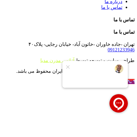
درباره ما
تماس با ما
تماس با ما
تماس با ما
تهران -جاده خاوران -خاتون آباد- خیابان رجایی- پلاک۴۰
09121233946
طراحی سایت و توسعه توسط
آژانس مدرن مدیا
تمام حقوق برای شرکت بویلر ایران محفوظ می باشد.
Call Now Button