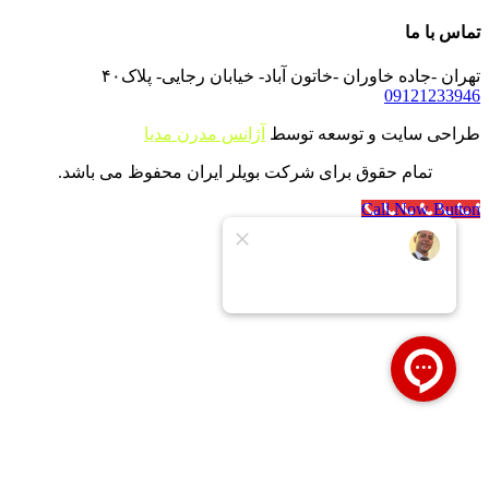
تماس با ما
تهران -جاده خاوران -خاتون آباد- خیابان رجایی- پلاک۴۰
09121233946
طراحی سایت و توسعه توسط
آژانس مدرن مدیا
تمام حقوق برای شرکت بویلر ایران محفوظ می باشد.
Call Now Button