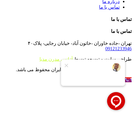
درباره ما
تماس با ما
تماس با ما
تماس با ما
تهران -جاده خاوران -خاتون آباد- خیابان رجایی- پلاک۴۰
09121233946
طراحی سایت و توسعه توسط
آژانس مدرن مدیا
تمام حقوق برای شرکت بویلر ایران محفوظ می باشد.
Call Now Button