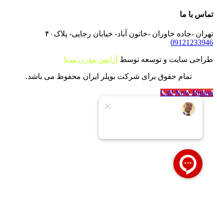
تماس با ما
تهران -جاده خاوران -خاتون آباد- خیابان رجایی- پلاک۴۰
09121233946
طراحی سایت و توسعه توسط
آژانس مدرن مدیا
تمام حقوق برای شرکت بویلر ایران محفوظ می باشد.
Call Now Button