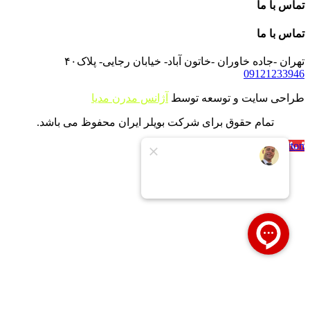
تماس با ما
تماس با ما
تهران -جاده خاوران -خاتون آباد- خیابان رجایی- پلاک۴۰
09121233946
طراحی سایت و توسعه توسط
آژانس مدرن مدیا
تمام حقوق برای شرکت بویلر ایران محفوظ می باشد.
Call Now Button