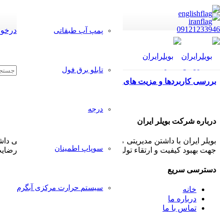
09121233946
درخوا
پمپ آب طبقاتی
تابلو برق فول
بررسی کاربردها و مزیت های کارواش سیار
درجه
درباره شرکت بویلر ایران
بویلر ایران با داشتن مدیریتی مجرب و مشتری مدار همواره سعی داشت
سوپاپ اطمینان
جهت بهبود کیفیت و ارتقاء تولیدات خود پذیرا بوده و بکار گیرد تا رض
دسترسی سریع
سیستم حرارت مرکزی آبگرم
خانه
درباره ما
تماس با ما