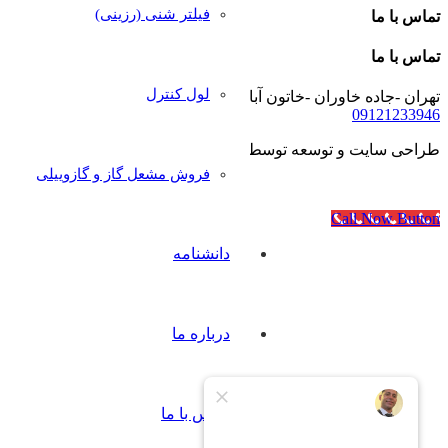
فیلتر شنی (رزینی)
تماس با ما
تماس با ما
لول کنترل
تهران -جاده خاوران -خاتون آباد- خیابان رجایی- پلاک۴۰
09121233946
طراحی سایت و توسعه توسط
آژانس مدرن مدیا
فروش مشعل گاز و گازوییلی
Call Now Button
دانشنامه
درباره ما
تماس با ما