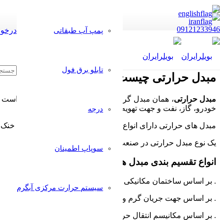
09121233946
درخوا
پمپ آب طبقاتی
تابلو برق فول
مبدل حرارتی چیست؟
مبدل حرارتی
، همان مبدل گرمایی را گویند.
که
یک نوع دستگاه است که
خودرو، گاز، نفت و جهت تهویه مطبوع قابل استفاده می باشد.
درجه
مبدل های حرارتی دارای انواع مختلفی از جمله: مبدل های هوای خنک
یک نوع مبدل حرارتی در صنعت پتروشیمی
سوپاپ اطمینان
انواع تقسیم بندی مبدل های حرارتی:
. بر اساس ساختمان مکانیکی و ساختار مبدل
سیستم حرارت مرکزی آبگرم
. بر اساس جهت جریان گرم و سرد
. بر اساس مکانیسم انتقال حرارت مابین دو سیال گرم و سرد