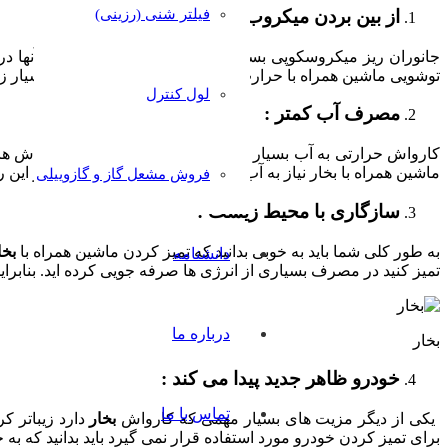
از بین بردن میکروب ها و قارچ ها :
فیلتر شنی (رزینی)
جانوران ریز میکروسکوپی بسیار ریزی هستند که ممکن است آنها درون 
توشویی ماشین همراه با حرارت دستگاه های ویژه مزیت های بسیار زی
لول کنترل
مصرف آب کمتر :
کارواش حرارتی به آب بسیار کمتری نسبت به دیگر نمونه کارواش ها نی
ماشین همراه با بخار نیاز به آب بیشتری دارید. شما با استفاده از 
فروش مشعل گاز و گازوییلی
سازگاری با محیط زیست :
به طور کلی شما باید به خوبی بدانید که تمیز کردن ماشین همراه با
بخا
دانشنامه
تمیز کنید در مصرف بسیاری از انرژی ها صرفه جویی کرده اید. بنابرای
درباره ما
بخار
خودرو ظاهر جدید پیدا می کند :
تماس با ما
یکی از دیگر مزیت های بسیار مهمی که کارواش
بخار
دارد زیباتر ک
برای تمیز کردن خودرو مورد استفاده قرار نمی گیرد باید بدانید که به 