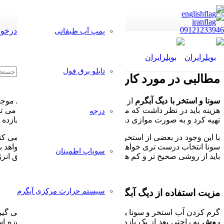
09121233946
درخوا
پمپ آب طبقاتی
تابلو برق فول
مطالبی در مورد کاربرد دیگ آبگرم در سونا و 
سونا و استخر با
دیگ آبگرم
از هر نظر نسبت به سایر استخر های موجو
هزینه باید در نظر داشت که مصرف انرژی پایین تری نیز دارد و می تو
درجه
تهیه کرد و به صورت موازی در کنار هم قرار داد تا از این طریق بازده
با این وجود در بعضی از استخر ها از روش های دیگری استفاده می کنن
سونا انتخاب درست تری خواهد بود و از هر نظر نتیجه کار بهتر خواهد
سوپاپ اطمینان
باید از روشی صحیح تر و کم هزینه تر استفاده شود تا از این طریق انر
سیستم حرارت مرکزی آبگرم
مزیت استفاده از دیگ آبگرم در سونا و استخر
گرم کردن آب استخر و سونا با کمک روش های مختلفی انجام می گیرد ول
روش
به راحتی بعد از یک بازه زمانی کوتاه گرم خواهد شد امروزه 