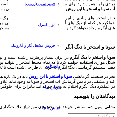
فیلتر شنی (رزینی)
زیادی را به همراه دارد برای مثال می توان گفت که دیگ آبگرم با
آب
سونا و استخر با این روش
زودتر از سایر روش هایی گرمایشی به
تا در استخر های زیادی از این روش استفاده شود.استخر های بزرگ ب
عملکرد هر کدام از دیگ های آبگرم استخر به وجود بیاید، به راحتی
لول کنترل
های آبگرم ایجاد نخواهد کرد و بقیه دیگ های آبگرم کار خود را ادامه خوا
فروش مشعل گاز و گازوییلی
سونا و استخر با دیگ آبگرم
سونا و استخر با دیگ آبگرم
در ایران بسیار پرطرفدار شده است و انوا
شکل موازی استفاده خواهند کرد تا که تمام محیط استخر را بتوانند 
دانشنامه
دهید. سیستم گرمایشی دیگ آبگرم به گونه ای طراحی شده است تا تغییرا
تخر در سیستم گرمایشی
سونا و استخر با این روش
باید در یک بازه 
کند و مشکلی در تامین گرمایش آب استخر و سونا به وجود نیاید علاوه 
در عملکرد دیگ آبگرم اختلال به وجود خواهد آمد بنابراین برای جلوگی
درباره ما
دیدگاهتان را بنویسید
نشانی ایمیل شما منتشر نخواهد شد.
بخش‌های موردنیاز علامت‌گذاری 
تماس با ما