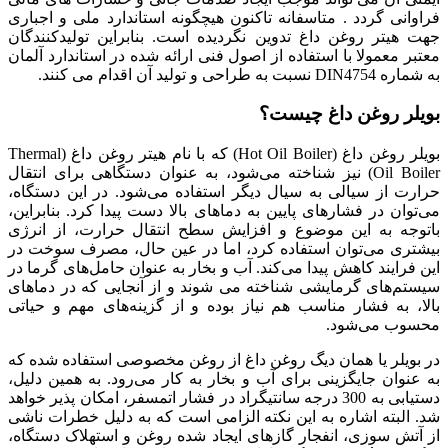
فراوانی گردد . متاسفانه تاکنون هیچگونه استاندارد ملی و اجباری
جهت هیتر روغن داغ تدوین نگردیده است. بنابراین تولیدکنندگان
معتبر معمولا با استفاده از اصول فنی ارائه شده در استاندارد آلمان
به شماره DIN4754 نسبت به طراحی و تولید آن اقدام می کنند.
بویلر روغن داغ چیست؟
بویلر روغن داغ (Hot Oil Boiler) که با نام هیتر روغن داغ (Thermal
Oil Boiler) نیز شناخته می‌شود، به عنوان دستگاهی برای انتقال
حرارت از سیالی به سیال دیگر استفاده می‌شود. در این دستگاه،
می‌توان در فشارهای پایین به دماهای بالا دست پیدا کرد. بنابراین،
باتوجه به این موضوع و افزایش سطح انتقال حرارت، از انرژی
بیشتری می‌توان استفاده کرد، اما در عین حال، مصرف سوخت در
این فرایند کاهش پیدا می‌کند. آب و بخار به عنوان حامل‌های گرما در
سیستم‌های گرمایشی شناخته می شوند و از آنجایی که در دماهای
بالا، به فشار مناسب هم نیاز بوده و از گزینه‌های مهم و حیاتی
محسوب می‌شود.
در بویلر یا همان دیگ روغن داغ از روغن مخصوصی استفاده شده که
به عنوان جایگزینی برای آب و بخار به کار می‌رود. به همین دلیل،
دستیابی به 300 درجه سانتیگراد در فشار اتمسفر، امکان پذیر خواهد
شد. البته اشاره به این نکته الزامی است که به دلیل خطرات ناشی
از آتش سوزی، انفجار گازهای ایجاد شده روغن و استهلاک دستگاه،