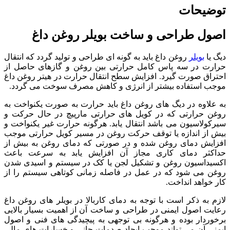
توضیحات
اصول طراحی و ساخت بویلر روغن داغ
دیگ یا
بویلر
روغن داغ باید به گونه ای طراحی و تولید گردد که انتقال
حرارت در سه پاس کامل حرارتی بین روغن و گازهای حاصل از
احتراق صورت گیرد. افزایش سطح انتقال حرارت در هیتر روغن داغ
موجب استفاده بیشتر از انرژی و کاهش مصرف سوخت می گردد.
به علاوه در دیگ های روغن داغ باید حرارت به صورت یکنواخت به
روغن حرارتی که در کویل های حرارتی مارپیچ در حال حرکت و
سیرکولاسیون می باشد انتقال یابد. هرگونه حرارت غیر یکنواخت و
بیش از اندازه یا توقف حرکت روغن در مسیر کویل حرارتی موجب
افزایش دمای روغن شده و در صورتی که دمای روغن به بیش از
حداکثر دمای کاری مجاز آن افزایش یابد به سرعت باعث
اکسیداسیون روغن و تشکیل لجن یا کک در سیستم و اسیدی شدن
روغن می شود که در عمل در فاصله زمانی کوتاهی سیستم را از
کار خواهد انداخت.
لازم به ذکر است با توجه به دمای کاربالا در بویلر های روغن داغ
رعایت اصول ایمنی در طراحی و ساخت آن از اهمیت بسیار بالایی
برخوردار بوده و هرگونه بی توجهی به پیچیدگی های فنی و اصول
ایمنی آن می تواند موجب ایجاد صدمات جانی و خسارات های مالی