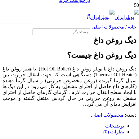
درخواست خرید
خانه
/
محصولات اصلی
/ دیگ روغن داغ
دیگ روغن داغ
دیگ روغن داغ چیست؟
دیگ روغن داغ یا بویلر روغن داغ (Hot Oil Boiler) یا هیتر روغن داغ
(Thermal Oil Heater) دستگاهی است که جهت انتقال حرارت بین
سیال گرما گیرنده (روغن مخصوص حرارتی) و سیال گرما دهنده
(گازهای داغ حاصل از احتراق مشعل) به کار می رود. در این دیگ ها
با ایجاد سطح انتقال حرارت لازم ، گرمای گازهای حاصل از احتراق
مشعل به روغن حرارتی در حال گردش منتقل گشته و موجب
افزایش دمای آن می گردد.
دسته:
محصولات اصلی
توضیحات
نظرات (0)