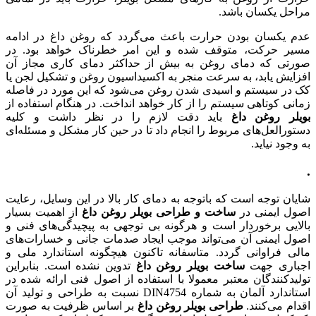
مراحل یکسان باشد.
عدم یکسان بودن حرارت باعث می‌گردد که روغن داغ در ادامه
مسیر حرکت، متوقف شده و این امر خطرناک خواهد بود. در
صورتی که دمای روغن به بیش از حداکثر دمای کاری مجاز آن
افزایش یابد، به سرعت منجر به اکسیداسیون روغن و تشکیل لجن یا
کک در سیستم و اسیدی شدن روغن می‌شود که این مورد در فاصله
زمانی کوتاهی سیستم را از کار خواهد انداخت. در هنگام استفاده از
بویلر روغن داغ
باید دقت لازم را در نظر داشت و کلیه
دستورالعل‌های مربوط را انجام داد تا در حین کار مشکل و مسئله‌ای
به وجود نیاید.
.
شایان توجه است که باتوجه به دمای کار بالا در این وسایل، رعایت
اصول ایمنی در
ساخت و طراحی بویلر‌ روغن داغ
از اهمیت بسیار
بالایی برخوردار است و هرگونه بی توجهی به پیچیدگی‌های فنی و
اصول ایمنی آن می‌تواند موجب ایجاد صدمات جانی و خسارات‌های
مالی فراوانی گردد. متاسفانه تاکنون هیچگونه استاندارد ملی و
اجباری جهت
ساخت بویلر روغن داغ
تدوین نشده است. بنابراین
تولیدکنندگان معتبر معمولا با استفاده از اصول فنی ارائه شده در
استاندارد آلمان به شماره DIN4754 نسبت به طراحی و تولید آن
اقدام می‌کنند.
طراحی بویلر روغن داغ
بر اساس ظرفیت به صورت