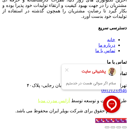
مشتریان را در جهت بهبود کیفیت و ارتقاء تولیدات خود پذیرا بوده و
بکار گیرد تا رضایت مشتریان را همچون گذشته در استفاده از
تولیدات خود بدست آورد.
دسترسی سریع
خانه
درباره ما
تماس با ما
تماس با ما
تماس با ما
تهران -جاده خاوران -خاتون آباد- خیابان رجایی- پلاک۴۰
09121233946
طراحی سایت و توسعه توسط
آژانس مدرن مدیا
تمام حقوق برای شرکت بویلر ایران محفوظ می باشد.
Call Now Button