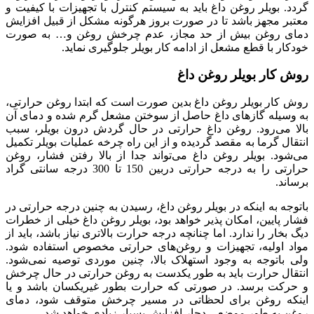
گردد. بویلر روغن داغ باید به سیستم کنترل با تجهیزات با کیفیت و
معتبر مجهز باشد تا در صورت بروز هرگونه مشکل از قبیل افزایش
دمای روغن بیش از حد مجاز، عدم چرخش روغن و… به صورت
خودکار با قطع مشعل از ادامه کار بویلر جلوگیری نماید.
روش کار بویلر روغن داغ
روش کار بویلر روغن داغ بدین صورت است که ابتدا روغن حرارتی،
به وسیله گازهای داغ حاصل از سوختن مشعل گرم شده و دمای آن
بالا می‌رود. روغن داغ حرارتی در حال گردش درون بویلر، سبب
انتقال گرما به مقصد گردیده و از این راه چرخه عملیات بویلر تکمیل
می‌شود. بویلر روغن داغ می‌تواند جدا از بالا رفتن فشار، روغن
حرارتی را به درجه حرارتی دربین 150 تا 300 درجه سانتی گراد
برساند.
باتوجه به اینکه در بویلر روغن داغ، رسیدن به چنین درجه حرارتی در
فشار پایین، امکان پذیر خواهد بود، بویلر روغن داغ خیلی از خطرات
دیگ بخار را ندارد. اما چنانچه درجه حرارت بالاتری نیاز باشد، باید از
مواد اولیه، تجهیزات و روغن‌های حرارتی مخصوص استفاده شود.
ولی باتوجه به وجود استهلاک بالا، چنین موردی توصیه نمی‌شود.
انتقال حرارت باید به طور یکدست به روغن حرارتی در حال چرخش
و حرکت برسد. در صورتی که حرارت بطور غیریکسان باشد و یا
اینکه روغن برای لحظاتی در مسیر چرخش متوقف شود، دمای
روغن به طور موضعی دچار افزایش بسیار زیادی خواهد شد.