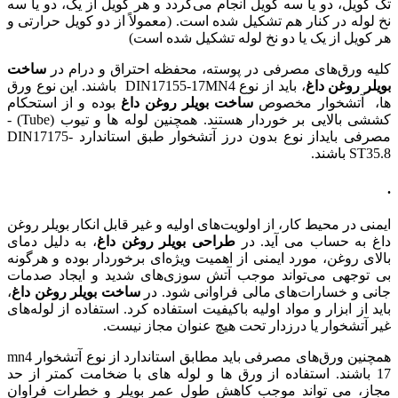
تک کویل، دو یا سه کویل انجام می‌گردد و هر کویل از یک، دو یا سه
نخ لوله در کنار هم تشکیل شده است. (معمولاً از دو کویل حرارتی و
هر کویل از یک یا دو نخ لوله تشکیل شده است)
کلیه ورق‌های مصرفی در پوسته، محفظه احتراق و درام در
ساخت
بویلر روغن داغ
، باید از نوع DIN17155-17MN4 باشند. این نوع ورق
ها، آتشخوار مخصوص
ساخت بویلر روغن داغ
بوده و از استحکام
کششی بالایی بر خوردار هستند. همچنین لوله ها و تیوب (Tube)­ ­
مصرفی بایداز نوع بدون ­درز آتش­خوار­ طبق ­استاندارد DIN17175-
ST35.8 باشند.
.
ایمنی در محیط کار، از اولویت‌های اولیه و غیر قابل انکار بویلر روغن
داغ به حساب می آید. در
طراحی بویلر روغن داغ
، به دلیل دمای
بالای روغن، مورد ایمنی از اهمیت ویژه‌ای برخوردار بوده و هرگونه
بی توجهی می‌تواند موجب آتش سوزی‌های شدید و ایجاد صدمات
جانی و خسارات‌های مالی فراوانی شود. در
ساخت بویلر روغن داغ
،
باید از ابزار و مواد اولیه باکیفیت استفاده کرد. استفاده از لوله‌های
غیر آتشخوار یا درزدار تحت هیچ عنوان مجاز نیست.
همچنین ورق‌های مصرفی باید مطابق استاندارد از نوع آتشخوار mn4
17 باشند. استفاده از ورق ها و لوله های با ضخامت کمتر از حد
مجاز، می تواند موجب کاهش طول عمر بویلر و خطرات فراوان