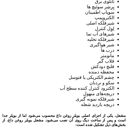
تابلوی برق
پِرِشِر سوئیچ ها
سوپاپ اطمینان
الکتروپمپ
شیرفلکه اصلی
لِوِل کنترل
شیرهای آب نما
شیرفلکه تخلیه
شیر هواگیری
درب ها
مانومتر
قلاب گیر
فلنچ دودکش
محفظه دمنده
چشم الکتریکی یا فتوسل
سکو و نردبان
الکترود کنترل کننده سطح آب
دریچه‌های منهول
شیرفلکه نمونه گیری
دریچه بازدید شعله
مشعل، یکی از اجزای اصلی بویلر روغن داغ محسوب می‌شود اما از بویلر جدا
است و پس از ساخت دیگ روی آن نصب می‌شود.
مشعل بویلر روغن داغ
، از
بخش‌های ذیل تشکیل شده است: