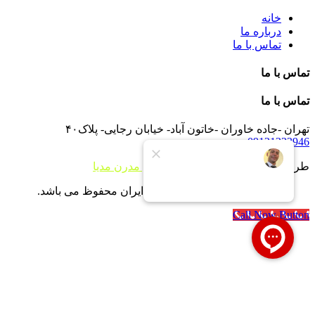
خانه
درباره ما
تماس با ما
تماس با ما
تماس با ما
تهران -جاده خاوران -خاتون آباد- خیابان رجایی- پلاک۴۰
09121233946
طراحی سایت و توسعه توسط
آژانس مدرن مدیا
تمام حقوق برای شرکت بویلر ایران محفوظ می باشد.
Call Now Button