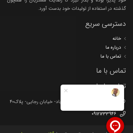
خود پذیرا بوده و بکار گیرد تا رضایت مشتریان را همچون
گذشته در استفاده از تولیدات خود بدست آورد.
دسترسی سریع
خانه
درباره ما
تماس با ما
تماس با ما
تماس با ما
تهران -جاده خاوران -خاتون آباد- خیابان رجایی- پلاک۴۰
09121233946