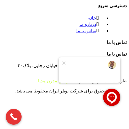
دسترسی سریع
خانه
درباره ما
تماس با ما
تماس با ما
تماس با ما
تهران -جاده خاوران -خاتون آباد- خیابان رجایی- پلاک۴۰
09121233946
طراحی سایت و توسعه توسط
آژانس مدرن مدیا
تمام حقوق برای شرکت بویلر ایران محفوظ می باشد.