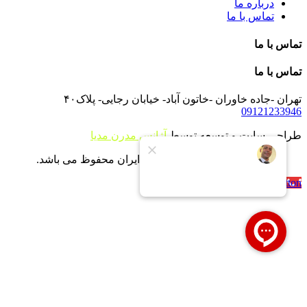
درباره ما
تماس با ما
تماس با ما
تماس با ما
تهران -جاده خاوران -خاتون آباد- خیابان رجایی- پلاک۴۰
09121233946
طراحی سایت و توسعه توسط
آژانس مدرن مدیا
تمام حقوق برای شرکت بویلر ایران محفوظ می باشد.
Call Now Button