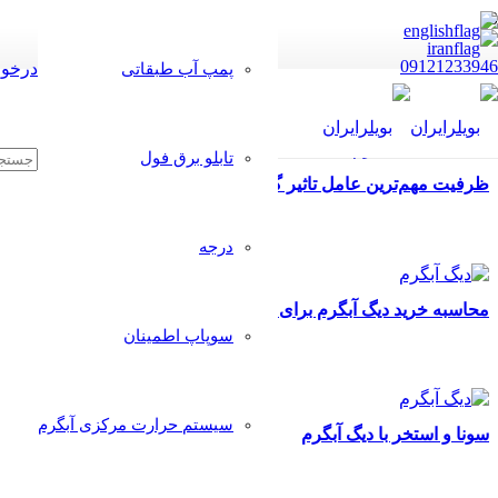
09121233946
درخوا
پمپ آب طبقاتی
تابلو برق فول
ظرفیت مهم‌ترین عامل تاثیر گذار در تعیین قیمت دیگ آبگرم
درجه
محاسبه خرید دیگ آبگرم برای استخر
سوپاپ اطمینان
سیستم حرارت مرکزی آبگرم
سونا و استخر با دیگ آبگرم