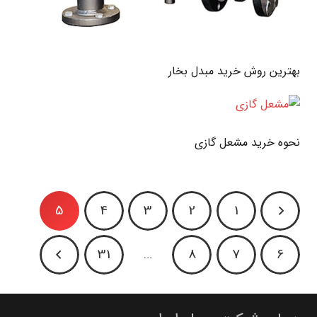
بهترین روش خرید مبدل بخار
نحوه خرید مشعل گازی
5
4
3
2
1
31
…
8
7
6