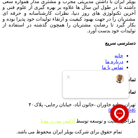
بویلر ایران با داشتن مدیریتی مجرب و مشتری مدار همواره سعی
داشته تا در طول این سال ها علاوه بر بهره گیری از علوم فنی و
آخرین تکنولوژی های روز دنیا، نظرات کارشناسانه و حرفه ای
مشتریان را در جهت بهبود کیفیت و ارتقاء تولیدات خود پذیرا بوده و
بکار گیرد تا رضایت مشتریان را همچون گذشته در استفاده از
تولیدات خود بدست آورد.
دسترسی سریع
خانه
درباره ما
تماس با ما
تماس با ما
تماس با ما
تهران -جاده خاوران -خاتون آباد- خیابان رجایی- پلاک۴۰
09121233946
طراحی سایت و توسعه توسط
آژانس مدرن مدیا
تمام حقوق برای شرکت بویلر ایران محفوظ می باشد.